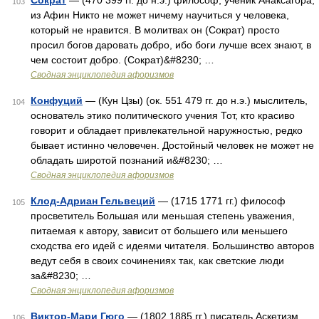
Сократ
— (470 399 гг. до н.э.) философ, ученик Анаксагора,
103
из Афин Никто не может ничему научиться у человека,
который не нравится. В молитвах он (Сократ) просто
просил богов даровать добро, ибо боги лучше всех знают, в
чем состоит добро. (Сократ)&#8230; …
Сводная энциклопедия афоризмов
Конфуций
— (Кун Цзы) (ок. 551 479 гг. до н.э.) мыслитель,
104
основатель этико политического учения Тот, кто красиво
говорит и обладает привлекательной наружностью, редко
бывает истинно человечен. Достойный человек не может не
обладать широтой познаний и&#8230; …
Сводная энциклопедия афоризмов
Клод-Адриан Гельвеций
— (1715 1771 гг.) философ
105
просветитель Большая или меньшая степень уважения,
питаемая к автору, зависит от большего или меньшего
сходства его идей с идеями читателя. Большинство авторов
ведут себя в своих сочинениях так, как светские люди
за&#8230; …
Сводная энциклопедия афоризмов
Виктор-Мари Гюго
— (1802 1885 гг.) писатель Аскетизм
106