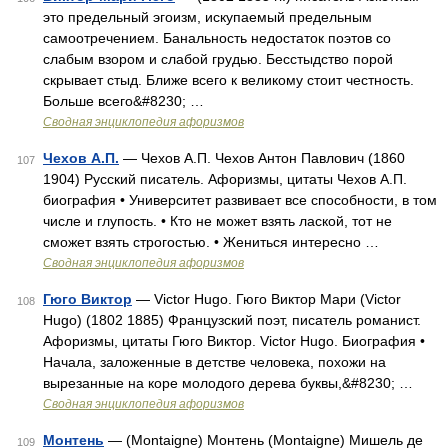
это предельный эгоизм, искупаемый предельным
самоотречением. Банальность недостаток поэтов со
слабым взором и слабой грудью. Бесстыдство порой
скрывает стыд. Ближе всего к великому стоит честность.
Больше всего&#8230; …
Сводная энциклопедия афоризмов
Чехов А.П.
— Чехов А.П. Чехов Антон Павлович (1860
107
1904) Русский писатель. Афоризмы, цитаты Чехов А.П.
биография • Университет развивает все способности, в том
числе и глупость. • Кто не может взять лаской, тот не
сможет взять строгостью. • Жениться интересно …
Сводная энциклопедия афоризмов
Гюго Виктор
— Victor Hugo. Гюго Виктор Мари (Victor
108
Hugo) (1802 1885) Французский поэт, писатель романист.
Афоризмы, цитаты Гюго Виктор. Victor Hugo. Биография •
Начала, заложенные в детстве человека, похожи на
вырезанные на коре молодого дерева буквы,&#8230; …
Сводная энциклопедия афоризмов
Монтень
— (Montaigne) Монтень (Montaigne) Мишель де
109