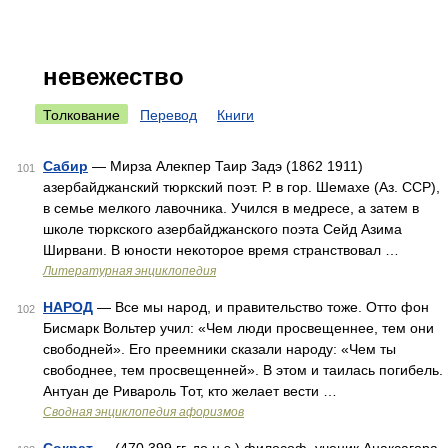
невежество
Толкование
Перевод
Книги
Сабир
— Мирза Алекпер Таир Задэ (1862 1911)
101
азербайджанский тюркский поэт. Р. в гор. Шемахе (Аз. ССР),
в семье мелкого лавочника. Учился в медресе, а затем в
школе тюркского азербайджанского поэта Сейд Азима
Ширвани. В юности некоторое время странствовал …
Литературная энциклопедия
НАРОД
— Все мы народ, и правительство тоже. Отто фон
102
Бисмарк Вольтер учил: «Чем люди просвещеннее, тем они
свободней». Его преемники сказали народу: «Чем ты
свободнее, тем просвещенней». В этом и таилась погибель.
Антуан де Ривароль Тот, кто желает вести …
Сводная энциклопедия афоризмов