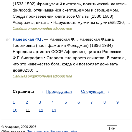
(1533 1592) Французский писатель, политический деятель,
философ, отличавшийся скептицизмом и стоицизмом.
Среди произведений книга эссе Опыты (1580 1588).
Афоризмы, цитаты • Наружность мужчины служит&#8230; …
Сводная энциклопедия афоризмов
Раневская Ф.Г.
— Раневская Ф.Г. Раневская Фаина
110
Георгиевна (наст. фамилия Фельдман) (1896 1984)
Народная артистка СССР. Афоризмы, цитаты Раневская
Ф.Г. биография • Старость это просто свинство. Я считаю,
что это невежество бога, когда он позволяет доживать
до&#8230; …
Сводная энциклопедия афоризмов
Страницы
←
Предыдущая
Следующая
→
1
2
3
4
5
6
7
8
9
10
11
12
13
© Академик, 2000-2026
18+
Обратная связь:
Техподдержка
,
Реклама на сайте